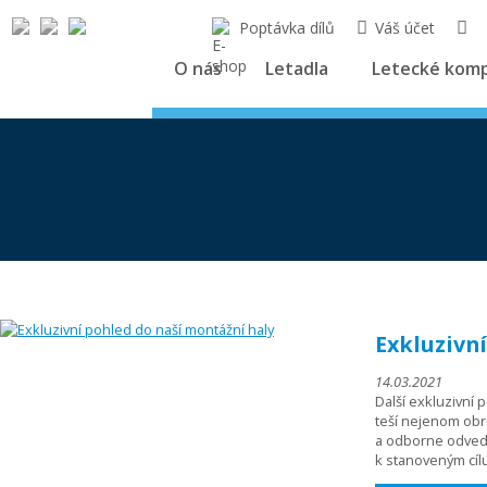
Poptávka dílů
Váš účet
O nás
Letadla
Letecké kom
Exkluzivn
14.03.2021
Další exkluzivní 
teší nejenom obro
a odborne odved
k stanoveným cílu