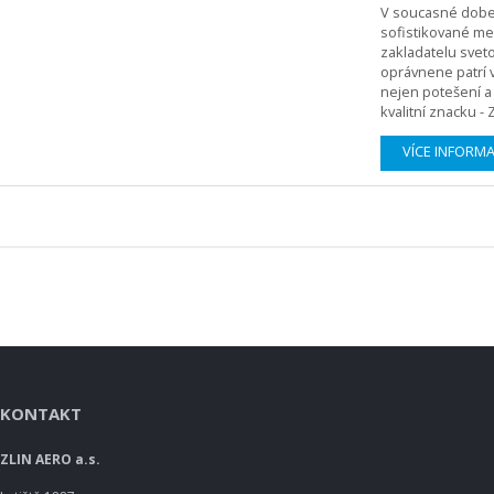
V soucasné dobe 
sofistikované me
zakladatelu svet
oprávnene patrí 
nejen potešení a 
kvalitní znacku - 
VÍCE INFORM
KONTAKT
ZLIN AERO a.s.