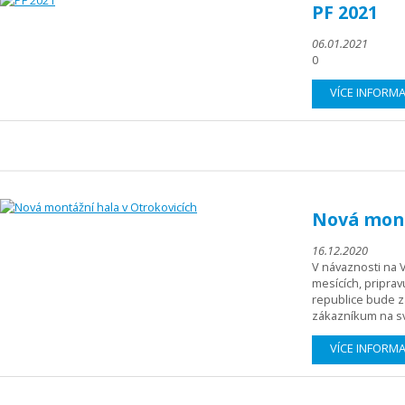
PF 2021
06.01.2021
0
VÍCE INFORM
Nová mont
16.12.2020
V návaznosti na V
mesících, priprav
republice bude z
zákazníkum na sv
VÍCE INFORM