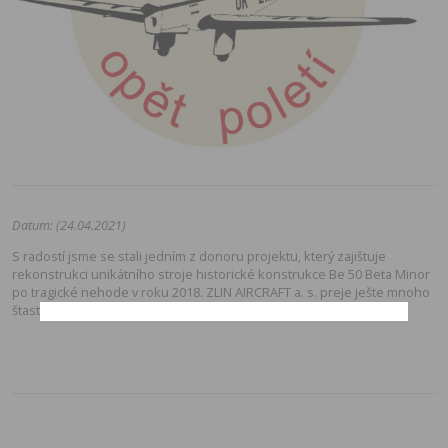
Datum: (24.04.2021)
S radostí jsme se stali jedním z donoru projektu, který zajištuje
rekonstrukci unikátního stroje historické konstrukce Be 50 Beta Minor
po tragické nehode v roku 2018. ZLIN AIRCRAFT a. s. preje ješte mnoho
štastných letu a tešíme se na to, až
Beta opet poletí
.