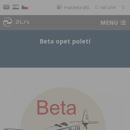
Poptávka dílů
Váš účet
MENU
Beta opet poletí