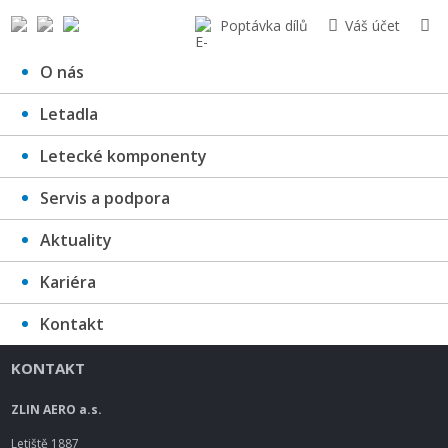
Poptávka dílů
Váš účet
O nás
Letadla
ZLIN AERO
Letecké komponenty
Servis a podpora
Aktuality
Kariéra
Kontakt
KONTAKT
ZLIN AERO a.s.
Letiště 1887