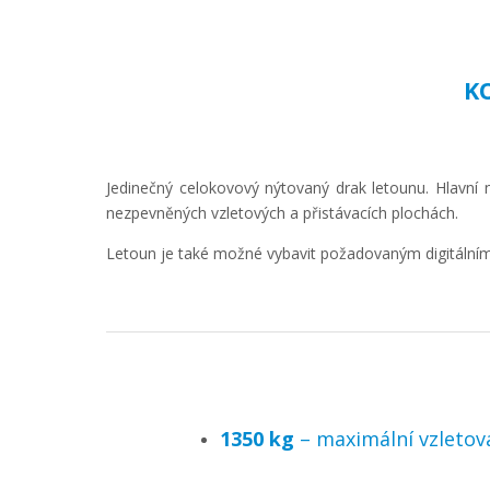
K
Jedinečný celokovový nýtovaný drak letounu. Hlavní
nezpevněných vzletových a přistávacích plochách.
Letoun je také možné vybavit požadovaným digitální
1350 kg
– maximální vzleto