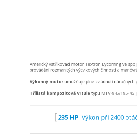
Americký vstřikovací motor Textron Lycoming ve spoje
provádění rozmanitých výcvikových činností a manévr
Výkonný motor
umožňuje plné zvládnutí náročných 
Třílistá kompozitová vrtule
typu MTV-9-B/195-45 je
235 HP
Výkon při 2400 otá