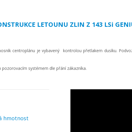
ONSTRUKCE LETOUNU ZLIN Z 143 LSi GENI
 nosník centroplánu je vybavený kontrolou přetlakem dusíku. Podv
m pozorovacím systémem dle přání zákazníka.
vá hmotnost