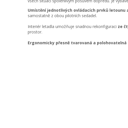
všech situací spolehlivým posuvem dopředu. Je vybav
Umístění jednotlivých ovládacích prvků letounu a
samostatně z obou pilotních sedadel.
Interiér letadla umožňuje snadnou rekonfiguraci
ze č
prostor.
Ergonomicky přesně tvarovaná a polohovatelná