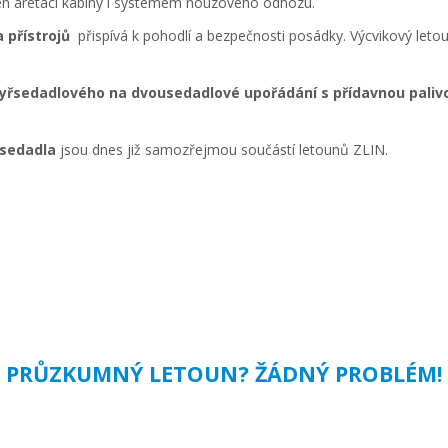
en aretací kabiny i systémem nouzového odhozu.
 přístrojů
přispívá k pohodlí a bezpečnosti posádky. Výcvikový leto
tyřsedadlového na dvousedadlové upořádání s přídavnou paliv
 sedadla
jsou dnes již samozřejmou součástí letounů ZLIN.
PRŮZKUMNÝ LETOUN? ŽÁDNÝ PROBLÉM!