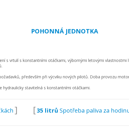
POHONNÁ JEDNOTKA
ní s vrtulí s konstantními otáčkami, výbornými letovými vlastnostmi
ů.
požadavků, především při výcviku nových pilotů. Doba provozu moto
 hydraulicky stavitelná s konstantními otáčkami.
čkách
35 litrů
Spotřeba paliva za hodi