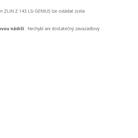
un ZLIN Z 143 LSi GENIUS lze ovládat zcela
ovou nádrží
. Nechybí ani dostatečný zavazadlový