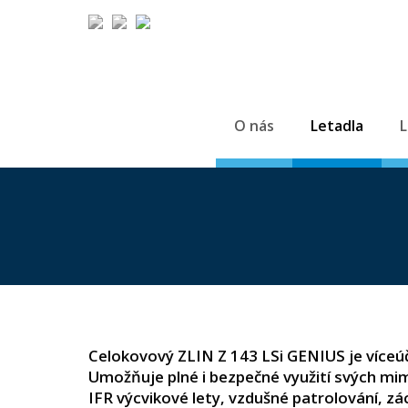
O nás
Letadla
L
Celokovový ZLIN Z 143 LSi GENIUS je víceúč
Umožňuje plné i bezpečné využití svých mim
IFR výcvikové lety, vzdušné patrolování, zác