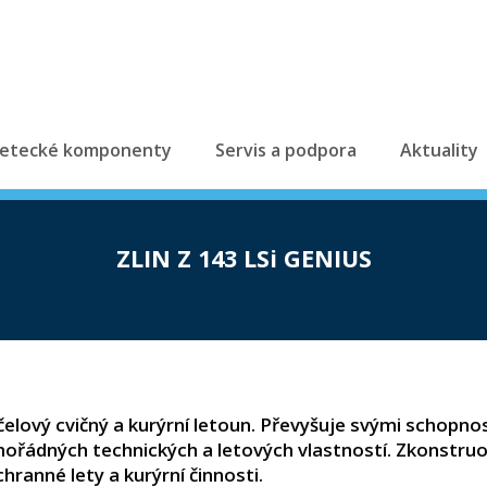
etecké komponenty
Servis a podpora
Aktuality
ZLIN Z 143 LSi GENIUS
elový cvičný a kurýrní letoun. Převyšuje svými schopno
ořádných technických a letových vlastností. Zkonstruová
hranné lety a kurýrní činnosti.