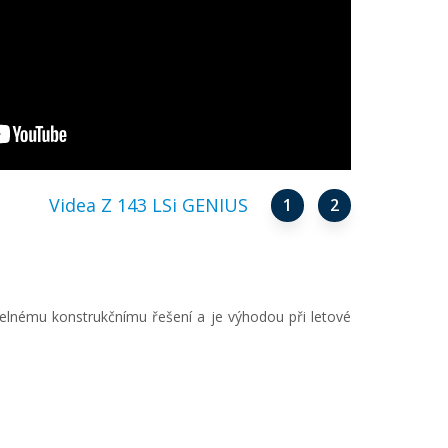
Videa Z 143 LSi GENIUS
1
2
nému konstrukčnímu řešení a je výhodou při letové