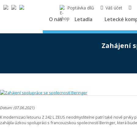
Poptávka dílů
Váš účet
O nás
Letadla
Letecké kom
Zahájení s
Datum: (07.06.2021)
K modernizaci letounu Z 242 L ZEUS neodmyslitelne patrí také nové prvky po
zahájila úzkou spolupráci s francouzskou spolecností Beringer, která bude