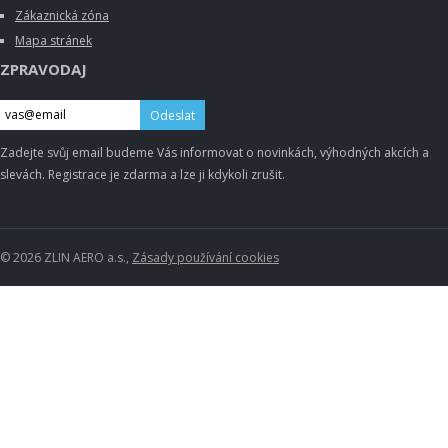
Zákaznická zóna
Mapa stránek
ZPRAVODAJ
Odeslat
Zadejte svůj email budeme Vás informovat o novinkách, výhodných akcích a
slevách. Registrace je zdarma a lze ji kdykoli zrušit.
© 2026 ZLIN AERO a.s.,
Zásady používání cookies