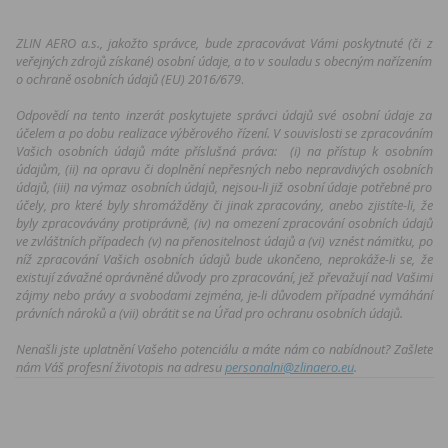
ZLIN AERO a.s., jakožto správce, bude zpracovávat Vámi poskytnuté (či z
veřejných zdrojů získané) osobní údaje, a to v souladu s obecným nařízením
o ochraně osobních údajů (EU) 2016/679
.
Odpovědí na tento inzerát poskytujete správci údajů své osobní údaje za
účelem a po dobu realizace výběrového řízení. V souvislosti se zpracováním
Vašich osobních údajů máte příslušná práva:
(i) na přístup k osobním
údajům, (ii) na opravu či doplnění nepřesných nebo nepravdivých osobních
údajů, (iii) na výmaz osobních údajů, nejsou-li již osobní údaje potřebné pro
účely, pro které byly shromážděny či jinak zpracovány, anebo zjistíte-li, že
byly zpracovávány protiprávně, (iv) na omezení zpracování osobních údajů
ve zvláštních případech (v) na přenositelnost údajů a (vi) vznést námitku, po
níž zpracování Vašich osobních údajů bude ukončeno, neprokáže-li se, že
existují závažné oprávněné důvody pro zpracování, jež převažují nad Vašimi
zájmy nebo právy a svobodami zejména, je-li důvodem případné vymáhání
právních nároků a (vii) obrátit se na Úřad pro ochranu osobních údajů.
Nenašli jste uplatnění Vašeho potenciálu a máte nám co nabídnout? Zašlete
nám Váš profesní životopis na adresu
personalni@zlinaero.eu
.