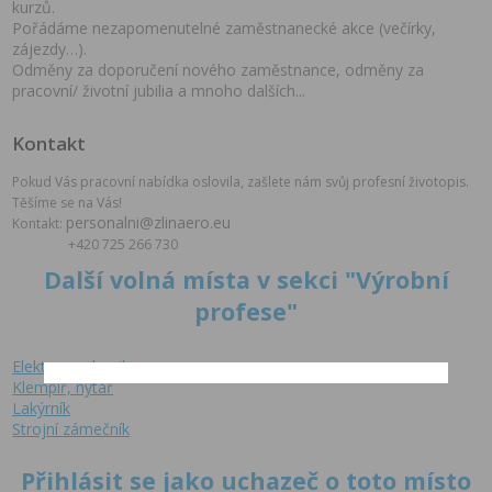
kurzů.
Pořádáme nezapomenutelné zaměstnanecké akce (večírky,
zájezdy…).
Odměny za doporučení nového zaměstnance, odměny za
pracovní/ životní jubilia
a mnoho dalších...
Kontakt
Pokud Vás pracovní nabídka oslovila, zašlete nám svůj profesní životopis.
Těšíme se na Vás!
personalni@zlinaero.eu
Kontakt:
+420 725 266 730
Další volná místa v sekci "Výrobní
profese"
Elektromechanik
Klempíř, nýtař
Lakýrník
Strojní zámečník
Přihlásit se jako uchazeč o toto místo