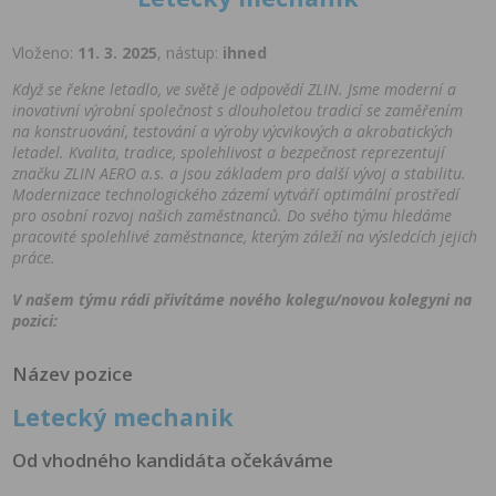
Vloženo:
11. 3. 2025
, nástup:
ihned
Když se řekne letadlo, ve světě je odpovědí ZLIN. Jsme moderní a
inovativní výrobní společnost s dlouholetou tradicí se zaměřením
na konstruování, testování a výroby výcvikových a akrobatických
letadel. Kvalita, tradice, spolehlivost a bezpečnost reprezentují
značku ZLIN AERO a.s. a jsou základem pro další vývoj a stabilitu.
Modernizace technologického zázemí vytváří optimální prostředí
pro osobní rozvoj našich zaměstnanců. Do svého týmu hledáme
pracovité spolehlivé zaměstnance, kterým záleží na výsledcích jejich
práce.
V našem týmu rádi přivítáme nového kolegu/novou kolegyni na
pozici:
Název pozice
Letecký mechanik
Od vhodného kandidáta očekáváme