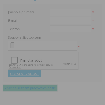
Jméno a příjmení
*
E-mail
*
Telefon
*
Soubor s životopisem
*
Zpět na seznam pracovních pozic