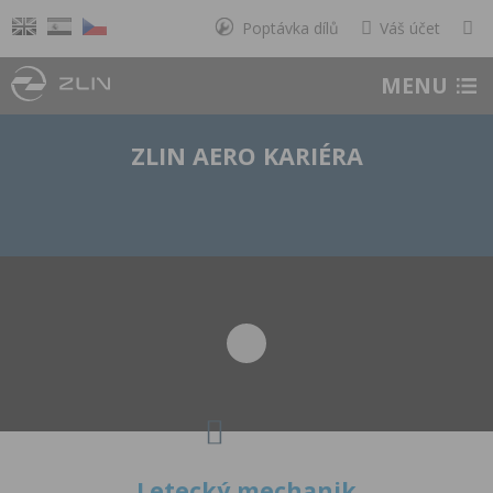
Poptávka dílů
Váš účet
MENU
ZLIN AERO KARIÉRA
Letecký mechanik