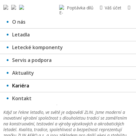
Poptávka dílů
Váš účet
O nás
Letadla
ZLIN AERO KARIÉRA
Letecké komponenty
Servis a podpora
Aktuality
Kariéra
Lakýrník
Kontakt
Vloženo:
11. 3. 2025
, nástup:
ihned
Když se řekne letadlo, ve světě je odpovědí ZLIN. Jsme moderní a
inovativní výrobní společnost s dlouholetou tradicí se zaměřením
na konstruování, testování a výroby výcvikových a akrobatických
letadel. Kvalita, tradice, spolehlivost a bezpečnost reprezentují
značku ZLIN AERO a.s. a jsou základem pro další vývoj a stabilitu.