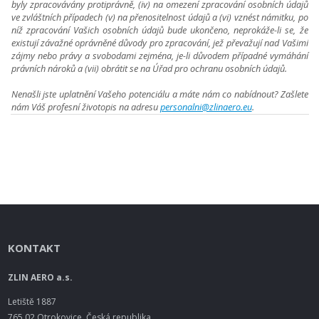
byly zpracovávány protiprávně, (iv) na omezení zpracování osobních údajů
ve zvláštních případech (v) na přenositelnost údajů a (vi) vznést námitku, po
níž zpracování Vašich osobních údajů bude ukončeno, neprokáže-li se, že
existují závažné oprávněné důvody pro zpracování, jež převažují nad Vašimi
zájmy nebo právy a svobodami zejména, je-li důvodem případné vymáhání
právních nároků a (vii) obrátit se na Úřad pro ochranu osobních údajů.
Nenašli jste uplatnění Vašeho potenciálu a máte nám co nabídnout? Zašlete
nám Váš profesní životopis na adresu
personalni@zlinaero.eu
.
KONTAKT
ZLIN AERO a.s.
Letiště 1887
765 02 Otrokovice, Česká republika