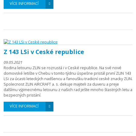
VÍCE INFORMACÍ
Z 143 LSi v Ceské republice
09.05.2021
Rodina letounu ZLIN se rozrustá i v Ceské republice. Na své nové
domovské letište v Chebu v tomto týdnu úspešne pristál první ZLIN 143
LSi za úcasti leteckých nadšencu a fanoušku tradicní ceské znacky ZLIN.
Spolecnost ZLIN AIRCRAFT a. s. dekuje majiteli za duveru a preje
dalšímu výjimecnému letounu z našich rad ješte mnoho štastných letu a
bezpecných pristání.
VÍCE INFORMACÍ