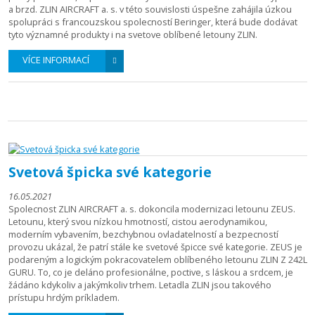
a brzd. ZLIN AIRCRAFT a. s. v této souvislosti úspešne zahájila úzkou
spolupráci s francouzskou spolecností Beringer, která bude dodávat
tyto významné produkty i na svetove oblíbené letouny ZLIN.
VÍCE INFORMACÍ
Svetová špicka své kategorie
16.05.2021
Spolecnost ZLIN AIRCRAFT a. s. dokoncila modernizaci letounu ZEUS.
Letounu, který svou nízkou hmotností, cistou aerodynamikou,
moderním vybavením, bezchybnou ovladatelností a bezpecností
provozu ukázal, že patrí stále ke svetové špicce své kategorie. ZEUS je
podareným a logickým pokracovatelem oblíbeného letounu ZLIN Z 242L
GURU. To, co je deláno profesionálne, poctive, s láskou a srdcem, je
žádáno kdykoliv a jakýmkoliv trhem. Letadla ZLIN jsou takového
prístupu hrdým príkladem.