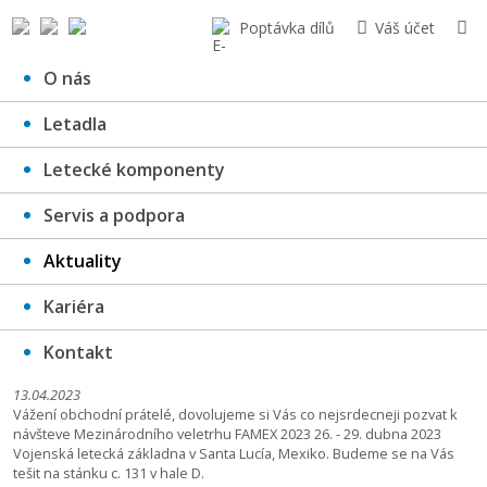
Poptávka dílů
Váš účet
O nás
Letadla
Aktuality a novinky
Letecké komponenty
Servis a podpora
Aktuality
Kariéra
Kontakt
FAMEX 2023
13.04.2023
Vážení obchodní prátelé, dovolujeme si Vás co nejsrdecneji pozvat k
návšteve Mezinárodního veletrhu FAMEX 2023 26. - 29. dubna 2023
Vojenská letecká základna v Santa Lucía, Mexiko. Budeme se na Vás
tešit na stánku c. 131 v hale D.