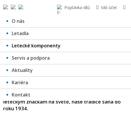
Poptávka dílů
Váš účet
O nás
Letadla
LETECKÉ KOMPONENTY
Letecké komponenty
Servis a podpora
Aktuality
Kariéra
V oblasti vývoje, výroby i servisu leteckých kol a brzd
Kontakt
pro vojenská i civilní letadla patříme k nejstarším
leteckým značkám na světě, naše tradice sahá do
roku 1934.