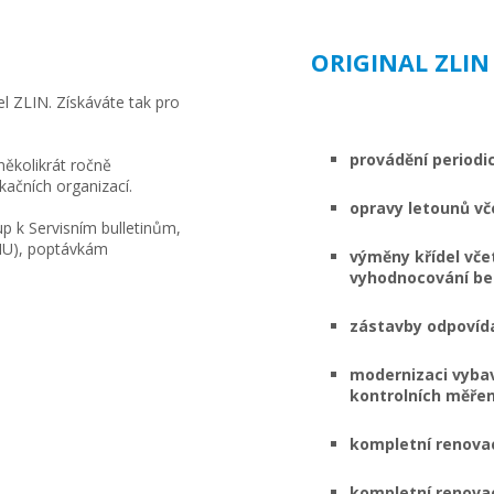
ORIGINAL ZLIN
el ZLIN. Získáváte tak pro
provádění periodi
několikrát ročně
kačních organizací.
opravy letounů v
up k Servisním bulletinům,
AMU), poptávkám
výměny křídel vče
vyhodnocování be
zástavby odpovíd
modernizaci vyba
kontrolních měřen
kompletní renovac
kompletní renovac