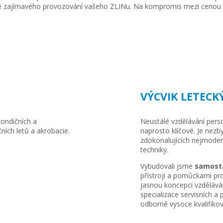
 zajímavého provozování vašeho ZLINu. Na kompromis mezi cenou a 
VÝCVIK LETEC
kondičních a
Neustálé vzdělávání perso
ních letů a akrobacie.
naprosto klíčové. Je nezb
zdokonalujících nejmodern
techniky.
Vybudovali jsme
samosta
přístroji a pomůckami p
jasnou koncepci vzděláván
specializace servisních a
odborně vysoce kvalifiko