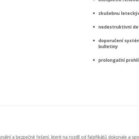
zkušebnu leteckýc
nedestruktivní de
doporučení systém
bulletiny
prolongační prohl
nální a bezpečné řešení, které na rozdíl od falzifikátů dokonale a spol