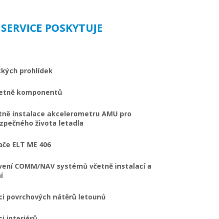
 SERVICE POSKYTUJE
ckých prohlídek
četně komponentů
tně instalace akcelerometru AMU pro
zpečného života letadla
ače ELT ME 406
vení COMM/NAV systémů včetně instalací a
í
i povrchových nátěrů letounů
i interiérů