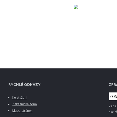
RYCHLÉ ODKAZY
ZPR
Ke stažení
Zákaznická zóna
Zadej
Mapa stránek
akcích