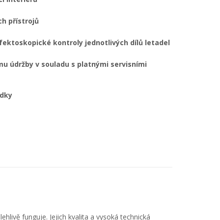
h přístrojů
fektoskopické kontroly jednotlivých dílů letadel
u údržby v souladu s platnými servisními
ídky
ehlivě funguje. Jejich kvalita a vysoká technická