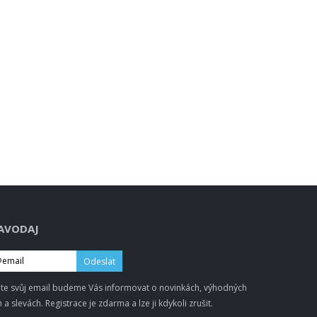
AVODAJ
Odeslat
te svůj email budeme Vás informovat o novinkách, výhodných
 a slevách. Registrace je zdarma a lze ji kdykoli zrušit.