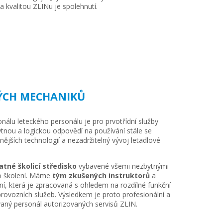
kvalitou ZLINu je spolehnutí.
KÝCH MECHANIKŮ
nálu leteckého personálu je pro prvotřídní služby
ytnou a logickou odpovědí na používání stále se
ějších technologií a nezadržitelný vývoj letadlové
tné školicí středisko
vybavené všemi nezbytnými
ro školení. Máme
tým zkušených instruktorů
a
í, která je zpracovaná s ohledem na rozdílné funkční
 provozních služeb. Výsledkem je proto profesionální a
vaný personál autorizovaných servisů ZLIN.