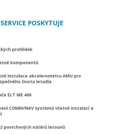
 SERVICE POSKYTUJE
ckých prohlídek
četně komponentů
tně instalace akcelerometru AMU pro
zpečného života letadla
ače ELT ME 406
vení COMM/NAV systémů včetně instalací a
í
i povrchových nátěrů letounů