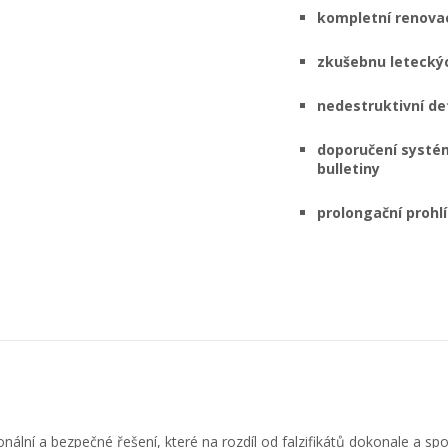
kompletní renovac
zkušebnu leteckýc
nedestruktivní de
doporučení systém
bulletiny
prolongační prohl
nální a bezpečné řešení, které na rozdíl od falzifikátů dokonale a spol