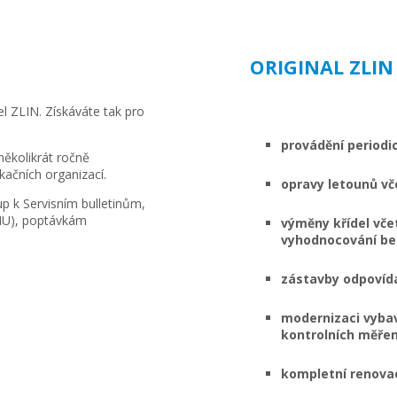
ORIGINAL ZLIN
el ZLIN. Získáváte tak pro
provádění periodi
několikrát ročně
kačních organizací.
opravy letounů v
up k Servisním bulletinům,
AMU), poptávkám
výměny křídel vče
vyhodnocování be
zástavby odpovíd
modernizaci vyba
kontrolních měřen
kompletní renovac