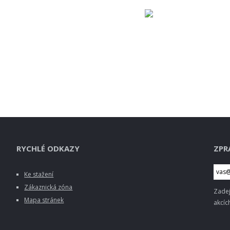
RYCHLÉ ODKAZY
ZPR
Ke stažení
Zákaznická zóna
Zadej
Mapa stránek
akcích