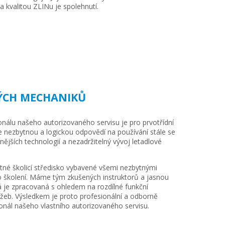
kvalitou ZLINu je spolehnutí.
KÝCH MECHANIKŮ
nálu našeho autorizovaného servisu je pro prvotřídní
Je nezbytnou a logickou odpovědí na používání stále se
ějších technologií a nezadržitelný vývoj letadlové
né školicí středisko vybavené všemi nezbytnými
o školení. Máme tým zkušených instruktorů a jasnou
á je zpracovaná s ohledem na rozdílné funkční
lužeb. Výsledkem je proto profesionální a odborně
onál našeho vlastního autorizovaného servisu.