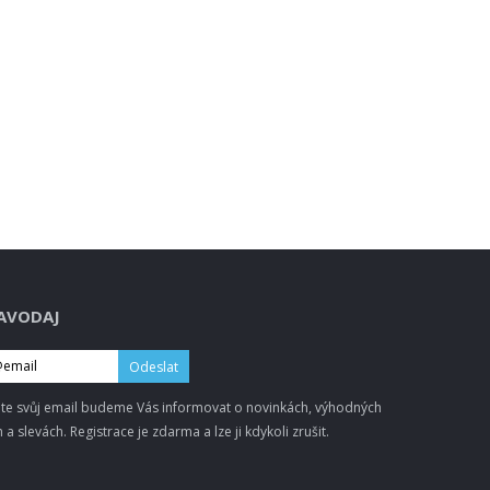
AVODAJ
Odeslat
te svůj email budeme Vás informovat o novinkách, výhodných
 a slevách. Registrace je zdarma a lze ji kdykoli zrušit.