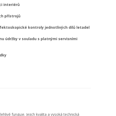
i interiérů
h přístrojů
fektoskopické kontroly jednotlivých dílů letadel
u údržby v souladu s platnými servisními
ídky
ehlivě funguje. Jejich kvalita a vysoká technická