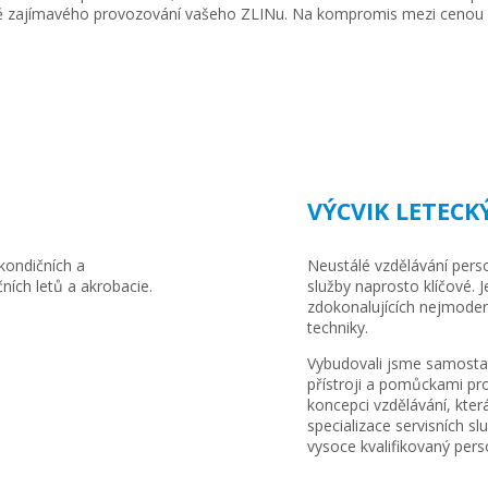
 zajímavého provozování vašeho ZLINu. Na kompromis mezi cenou a 
VÝCVIK LETEC
 kondičních a
Neustálé vzdělávání perso
ních letů a akrobacie.
služby naprosto klíčové. 
zdokonalujících nejmodern
techniky.
Vybudovali jsme samostat
přístroji a pomůckami pr
koncepci vzdělávání, kter
specializace servisních s
vysoce kvalifikovaný pers