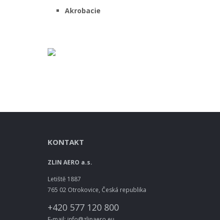
Akrobacie
KONTAKT
ZLIN AERO a.s.
Letiště 1887
765 02 Otrokovice, Česká republika
+420 577 120 800
E-mail: info@zlinaero.eu