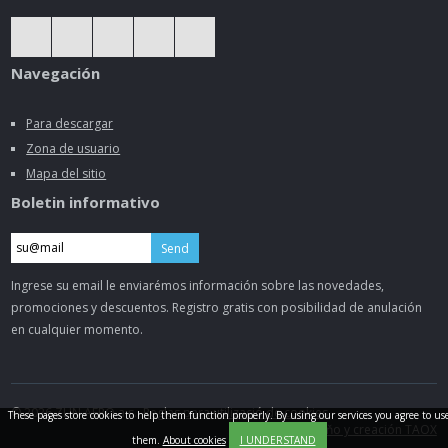
Navegación
Para descargar
Zona de usuario
Mapa del sitio
Boletin informativo
Send
Ingrese su email le enviarémos información sobre las novedades,
promociones y descuentos. Registro gratis con posibilidad de anulación
en cualquier momento.
© 2026 ZLIN AERO a.s.,
Reglas para utilizació de cookies
These pages store cookies to help them function properly. By using our services you agree to us
Diseňo y creación TAOX
them.
About cookies
I UNDERSTAND