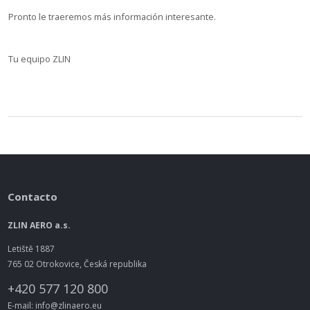
Pronto le traeremos más información interesante.
Tu equipo ZLIN
Contacto
ZLIN AERO a.s.
Letiště 1887
765 02 Otrokovice, Česká republika
+420 577 120 800
E-mail: info@zlinaero.eu