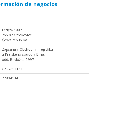
ormación de negocios
Letiště 1887
765 02 Otrokovice
Česká republika
Zapsaná v Obchodním rejstříku
u Krajského soudu v Brně,
odd. B, vložka 5997
CZ27894134
27894134