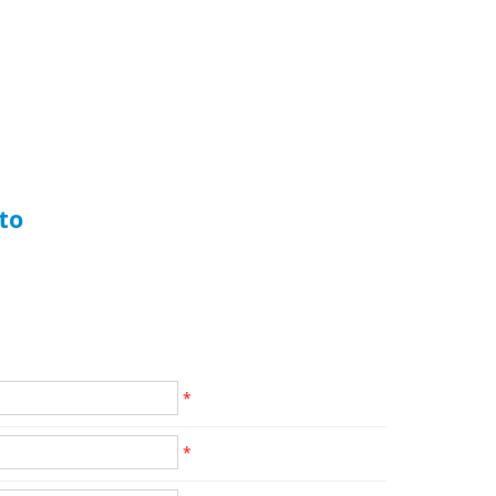
to
*
*