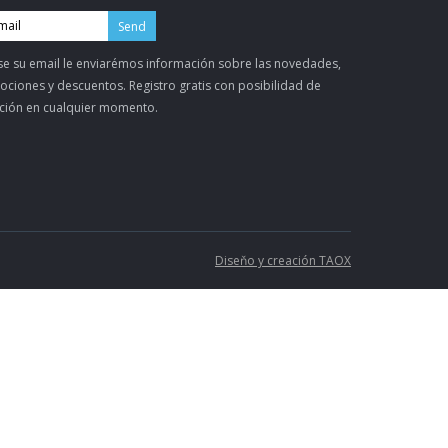
Send
se su email le enviarémos información sobre las novedades,
ciones y descuentos. Registro gratis con posibilidad de
ción en cualquier momento.
Diseňo y creación TAOX