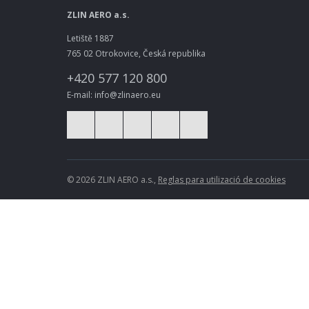
ZLIN AERO a.s.
Letiště 1887
765 02 Otrokovice, Česká republika
+420 577 120 800
E-mail: info@zlinaero.eu
© 2026 ZLIN AERO a.s.,
Reglas para utilizació de cookies