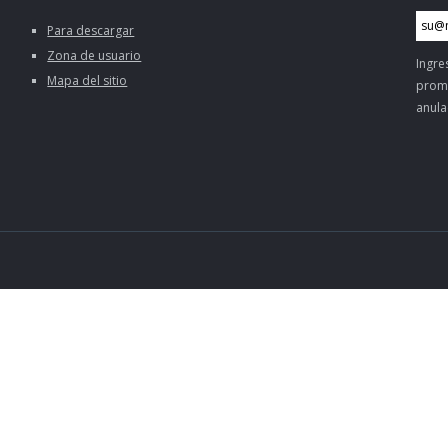
Para descargar
Zona de usuario
Ingre
Mapa del sitio
promo
anula