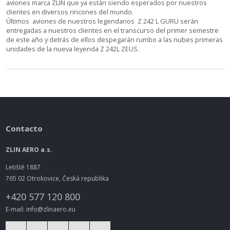
aviones marca ZLIN que ya están siendo esperados por nuestros
clientes en diversos rincones del mundo.
Últimos aviones de nuestros legendarios Z 242 L GURU serán
entregadas a nuestros clientes en el transcurso del primer semestre
de este año y detrás de ellos despegarán rumbo a las nubes primeras
unidades de la nueva leyenda Z 242L ZEUS.
Contacto
ZLIN AERO a.s.
Letiště 1887
765 02 Otrokovice, Česká republika
+420 577 120 800
E-mail: info@zlinaero.eu