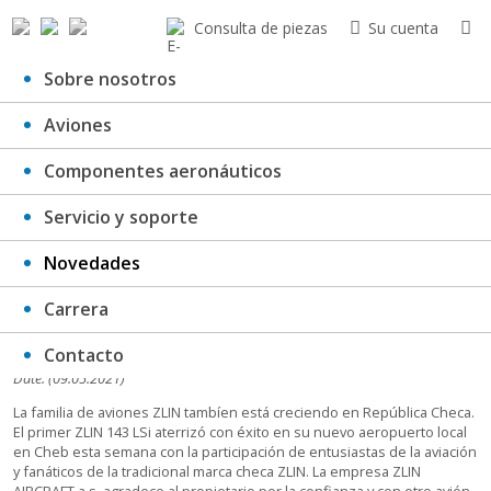
Consulta de piezas
Su cuenta
Sobre nosotros
Aviones
Z 143 LSi en República Checa
Componentes aeronáuticos
Servicio y soporte
Novedades
Carrera
Contacto
Date: (09.05.2021)
La familia de aviones ZLIN tambíen está creciendo en República Checa.
El primer ZLIN 143 LSi aterrizó con éxito en su nuevo aeropuerto local
en Cheb esta semana con la participación de entusiastas de la aviación
y fanáticos de la tradicional marca checa ZLIN. La empresa ZLIN
AIRCRAFT a.s. agradece al propietario por la confianza y con otro avión