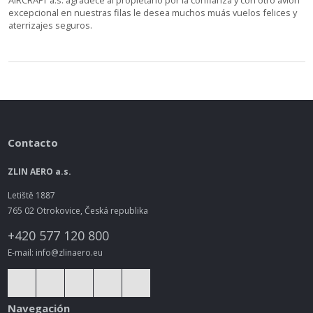
excepcional en nuestras filas le desea muchos muás vuelos felices y
aterrizajes seguros.
Contacto
ZLIN AERO a.s.
Letiště 1887
765 02 Otrokovice, Česká republika
+420 577 120 800
E-mail: info@zlinaero.eu
Navegación