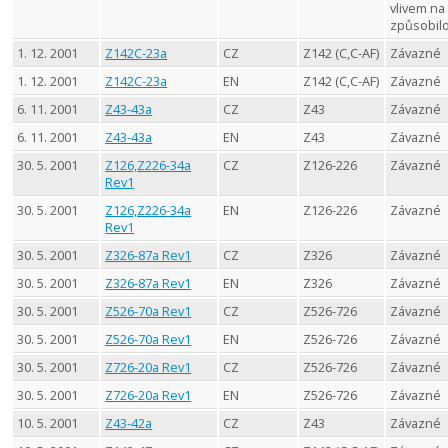
vlivem na
způsobil
1. 12. 2001
Z142C-23a
CZ
Z142 (C,C-AF)
Závazné
1. 12. 2001
Z142C-23a
EN
Z142 (C,C-AF)
Závazné
6. 11. 2001
Z43-43a
CZ
Z43
Závazné
6. 11. 2001
Z43-43a
EN
Z43
Závazné
30. 5. 2001
Z126,Z226-34a
CZ
Z126-226
Závazné
Rev1
30. 5. 2001
Z126,Z226-34a
EN
Z126-226
Závazné
Rev1
30. 5. 2001
Z326-87a Rev1
CZ
Z326
Závazné
30. 5. 2001
Z326-87a Rev1
EN
Z326
Závazné
30. 5. 2001
Z526-70a Rev1
CZ
Z526-726
Závazné
30. 5. 2001
Z526-70a Rev1
EN
Z526-726
Závazné
30. 5. 2001
Z726-20a Rev1
CZ
Z526-726
Závazné
30. 5. 2001
Z726-20a Rev1
EN
Z526-726
Závazné
10. 5. 2001
Z43-42a
CZ
Z43
Závazné