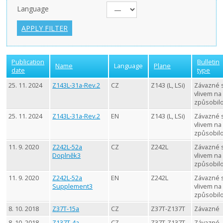
Language
Publication
Bulletin
Name
Language
Plane
date
type
25. 11. 2024
Z143L-31a-Rev.2
CZ
Z143 (L, LSi)
Závazné 
vlivem na
způsobil
25. 11. 2024
Z143L-31a-Rev.2
EN
Z143 (L, LSi)
Závazné 
vlivem na
způsobil
11. 9. 2020
Z242L-52a
CZ
Z242L
Závazné 
Doplněk3
vlivem na
způsobil
11. 9. 2020
Z242L-52a
EN
Z242L
Závazné 
Supplement3
vlivem na
způsobil
8. 10. 2018
Z37T-15a
CZ
Z37T-Z137T
Závazné
8. 10. 2018
Z137T-4a
CZ
Z37T-Z137T
Závazné