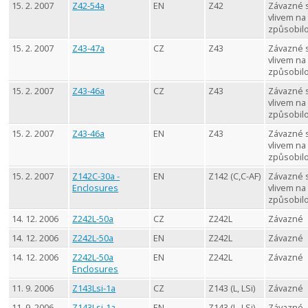
15. 2. 2007
Z42-54a
EN
Z42
Závazné 
vlivem na
způsobil
15. 2. 2007
Z43-47a
CZ
Z43
Závazné 
vlivem na
způsobil
15. 2. 2007
Z43-46a
CZ
Z43
Závazné 
vlivem na
způsobil
15. 2. 2007
Z43-46a
EN
Z43
Závazné 
vlivem na
způsobil
15. 2. 2007
Z142C-30a -
EN
Z142 (C,C-AF)
Závazné 
Enclosures
vlivem na
způsobil
14. 12. 2006
Z242L-50a
CZ
Z242L
Závazné
14. 12. 2006
Z242L-50a
EN
Z242L
Závazné
14. 12. 2006
Z242L-50a
EN
Z242L
Závazné
Enclosures
11. 9. 2006
Z143Lsi-1a
CZ
Z143 (L, LSi)
Závazné
11. 9. 2006
Z143Lsi-1a
EN
Z143 (L, LSi)
Závazné