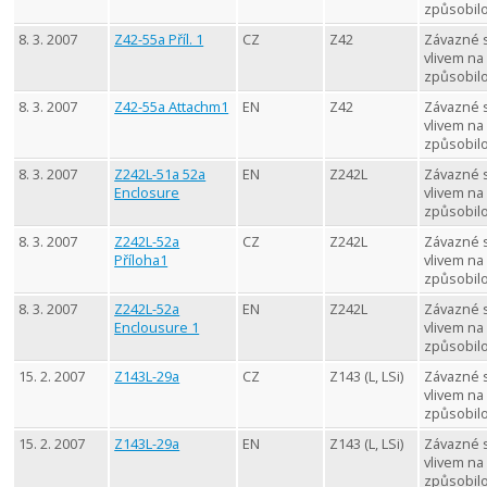
způsobil
8. 3. 2007
Z42-55a Příl. 1
CZ
Z42
Závazné 
vlivem na
způsobil
8. 3. 2007
Z42-55a Attachm1
EN
Z42
Závazné 
vlivem na
způsobil
8. 3. 2007
Z242L-51a 52a
EN
Z242L
Závazné 
Enclosure
vlivem na
způsobil
8. 3. 2007
Z242L-52a
CZ
Z242L
Závazné 
Příloha1
vlivem na
způsobil
8. 3. 2007
Z242L-52a
EN
Z242L
Závazné 
Enclousure 1
vlivem na
způsobil
15. 2. 2007
Z143L-29a
CZ
Z143 (L, LSi)
Závazné 
vlivem na
způsobil
15. 2. 2007
Z143L-29a
EN
Z143 (L, LSi)
Závazné 
vlivem na
způsobil