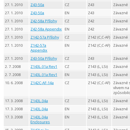
27. 1. 2010
Z43-50a
CZ
Z43
Závazné
27. 1. 2010
Z43-50a
EN
Z43
Závazné
27. 1. 2010
Z42-58a Přílohy
CZ
Z42
Závazné
27. 1. 2010
Z42-58a Appendix
EN
Z42
Závazné
27. 1. 2010
Z142-57a Přílohy
CZ
Z142 (C,C-AF)
Závazné
27. 1. 2010
Z142-57a
EN
Z142 (C,C-AF)
Závazné
Appendix
27. 1. 2010
Z43-50a Přílohy
CZ
Z43
Závazné
2. 7. 2008
Z143L-31a Rev1
CZ
Z143 (L, LSi)
Závazné
2. 7. 2008
Z143L-31a Rev1
EN
Z143 (L, LSi)
Závazné
10. 6. 2008
Z142C-AF-14a
CZ
Z142 (C,C-AF)
Závazné 
vlivem na
způsobil
17. 3. 2008
Z143L-34a
CZ
Z143 (L, LSi)
Závazné
17. 3. 2008
Z143L-34a
EN
Z143 (L, LSi)
Závazné
17. 3. 2008
Z143L-34a
EN
Z143 (L, LSi)
Závazné
Enclosures