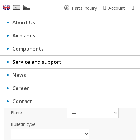
Parts inquiry
Account
About Us
Airplanes
Bulletins
Components
Service and support
News
Filter records
Career
Year of Publication
Contact
Plane
Bulletin type