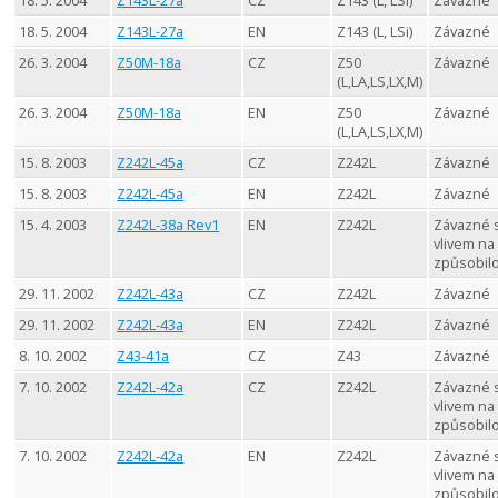
18. 5. 2004
Z143L-27a
CZ
Z143 (L, LSi)
Závazné
18. 5. 2004
Z143L-27a
EN
Z143 (L, LSi)
Závazné
26. 3. 2004
Z50M-18a
CZ
Z50
Závazné
(L,LA,LS,LX,M)
26. 3. 2004
Z50M-18a
EN
Z50
Závazné
(L,LA,LS,LX,M)
15. 8. 2003
Z242L-45a
CZ
Z242L
Závazné
15. 8. 2003
Z242L-45a
EN
Z242L
Závazné
15. 4. 2003
Z242L-38a Rev1
EN
Z242L
Závazné 
vlivem na
způsobil
29. 11. 2002
Z242L-43a
CZ
Z242L
Závazné
29. 11. 2002
Z242L-43a
EN
Z242L
Závazné
8. 10. 2002
Z43-41a
CZ
Z43
Závazné
7. 10. 2002
Z242L-42a
CZ
Z242L
Závazné 
vlivem na
způsobil
7. 10. 2002
Z242L-42a
EN
Z242L
Závazné 
vlivem na
způsobil