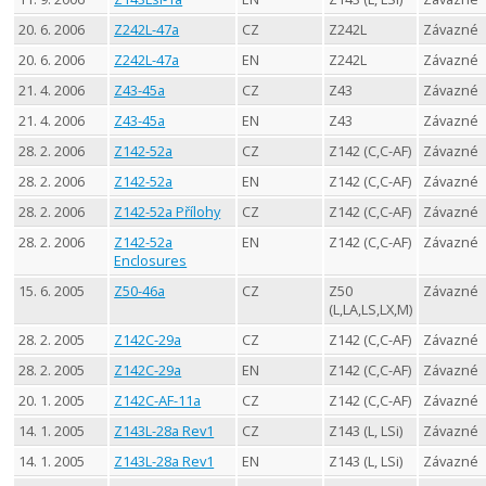
20. 6. 2006
Z242L-47a
CZ
Z242L
Závazné
20. 6. 2006
Z242L-47a
EN
Z242L
Závazné
21. 4. 2006
Z43-45a
CZ
Z43
Závazné
21. 4. 2006
Z43-45a
EN
Z43
Závazné
28. 2. 2006
Z142-52a
CZ
Z142 (C,C-AF)
Závazné
28. 2. 2006
Z142-52a
EN
Z142 (C,C-AF)
Závazné
28. 2. 2006
Z142-52a Přílohy
CZ
Z142 (C,C-AF)
Závazné
28. 2. 2006
Z142-52a
EN
Z142 (C,C-AF)
Závazné
Enclosures
15. 6. 2005
Z50-46a
CZ
Z50
Závazné
(L,LA,LS,LX,M)
28. 2. 2005
Z142C-29a
CZ
Z142 (C,C-AF)
Závazné
28. 2. 2005
Z142C-29a
EN
Z142 (C,C-AF)
Závazné
20. 1. 2005
Z142C-AF-11a
CZ
Z142 (C,C-AF)
Závazné
14. 1. 2005
Z143L-28a Rev1
CZ
Z143 (L, LSi)
Závazné
14. 1. 2005
Z143L-28a Rev1
EN
Z143 (L, LSi)
Závazné