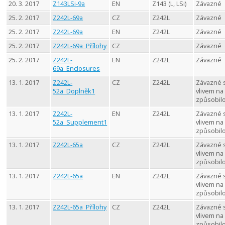
20. 3. 2017
Z143LSi-9a
EN
Z143 (L, LSi)
Závazné
25. 2. 2017
Z242L-69a
CZ
Z242L
Závazné
25. 2. 2017
Z242L-69a
EN
Z242L
Závazné
25. 2. 2017
Z242L-69a_Přílohy
CZ
Závazné
25. 2. 2017
Z242L-
EN
Z242L
Závazné
69a_Enclosures
13. 1. 2017
Z242L-
CZ
Z242L
Závazné 
52a_Doplněk1
vlivem na
způsobil
13. 1. 2017
Z242L-
EN
Z242L
Závazné 
52a_Supplement1
vlivem na
způsobil
13. 1. 2017
Z242L-65a
CZ
Z242L
Závazné 
vlivem na
způsobil
13. 1. 2017
Z242L-65a
EN
Z242L
Závazné 
vlivem na
způsobil
13. 1. 2017
Z242L-65a_Přílohy
CZ
Z242L
Závazné 
vlivem na
způsobil